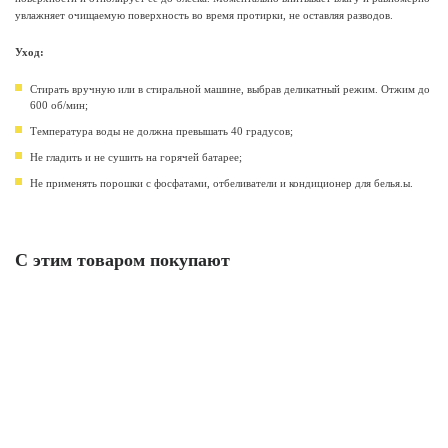
увлажняет очищаемую поверхность во время протирки, не оставляя разводов.
Уход:
Cтирать вручную или в стиральной машине, выбрав деликатный режим. Отжим до
600 об/мин;
Температура воды не должна превышать 40 градусов;
Не гладить и не сушить на горячей батарее;
Не применять порошки с фосфатами, отбеливатели и кондиционер для белья.ы.
С этим товаром покупают