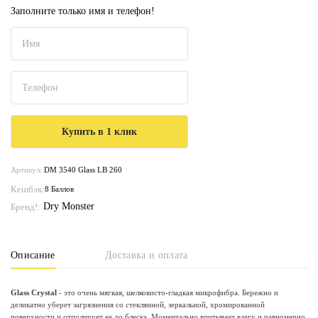
Заполните только имя и телефон!
Артикул:
DM 3540 Glass LB 260
Кешбэк:
8 Баллов
Dry Monster
Бренд!:
Описание
Доставка и оплата
Glass Crystal
- это очень мягкая, шелковисто-гладкая микрофибра. Бережно и
деликатно уберет загрязнения со стеклянной, зеркальной, хромированной
поверхности и отполирует ее до блеска. Моментально впитывает влагу и равномерно