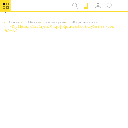
0
Главная
/
Магазин
/
Аксессуары
/
Фибры для стёкол
/
Dry Monster Glass Crystal Микрофибра для стёкол (голубая), 35×40см,
260гр/м2