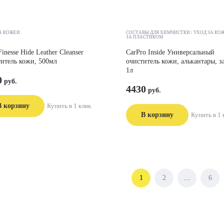
А КОЖЕЙ
СОСТАВЫ ДЛЯ ХИМЧИСТКИ
УХОД ЗА КО
ЗА ПЛАСТИКОМ
inesse Hide Leather Cleanser
CarPro Inside Универсальный
итель кожи, 500мл
очиститель кожи, алькантары, 
1л
0
4430
В корзину
Купить в 1 клик
В корзину
Купить в 1 
Навигация
1
2
…
6
по
записям