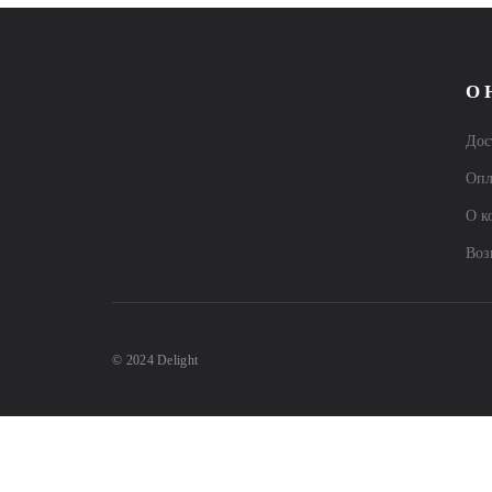
О 
Дос
Опл
О к
Воз
© 2024 Delight