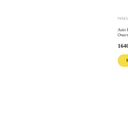
УХОД З
Auto F
Очист
164