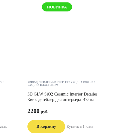
НОВИНКА
ТКИ
КВИК-ДЕТЕЙЛЕРЫ /ИНТЕРЬЕР
УХОД ЗА КОЖЕЙ
УХОД ЗА ПЛАСТИКОМ
3D GLW SiO2 Ceramic Interior Detailer
Квик-детейлер для интерьера, 473мл
2200
клик
В корзину
Купить в 1 клик