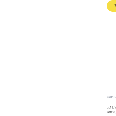
УХОД З
3D LV
кожи,