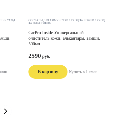
ЖЕЙ
УХОД
СОСТАВЫ ДЛЯ ХИМЧИСТКИ
УХОД ЗА КОЖЕЙ
УХОД
ЗА ПЛАСТИКОМ
CarPro Inside Универсальный
замши,
очиститель кожи, алькантары, замши,
500мл
2590
клик
В корзину
Купить в 1 клик