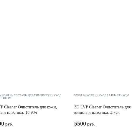
А КОЖЕЙ
СОСТАВЫ ДЛЯ ХИМЧИСТКИ
УХОД
УХОД ЗА КОЖЕЙ
УХОД ЗА ПЛАСТИКОМ
АСТИКОМ
P Cleaner Очиститель для кожи,
3D LVP Cleaner Очиститель для
а и пластика, 18.93л
винила и пластика, 3.78л
00
5500