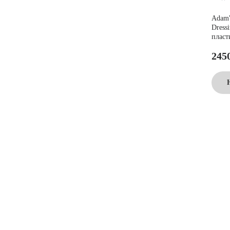
Adam's
Dress
пласт
245