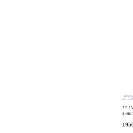
УХОД З
ЗА ПЛ
3D LV
винил
195