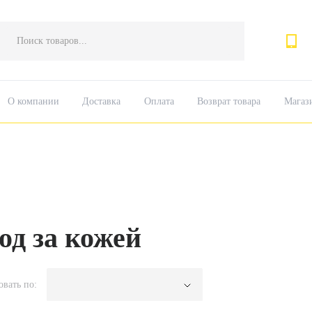
Поиск
товаров
О компании
Доставка
Оплата
Возврат товара
Магаз
од за кожей
овать по: