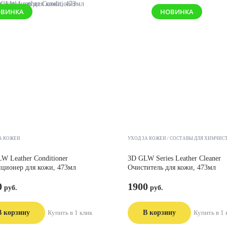
ВИНКА
НОВИНКА
А КОЖЕЙ
УХОД ЗА КОЖЕЙ
СОСТАВЫ ДЛЯ ХИМЧИС
W Leather Conditioner
3D GLW Series Leather Cleaner
ционер для кожи, 473мл
Очиститель для кожи, 473мл
0
1900
В корзину
Купить в 1 клик
В корзину
Купить в 1 