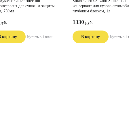
Systems GlossProtection -
Smart Open 05 Nano Shine - нан
онсервант для сушки и защиты
консервант для кузова автомоби
а, 750мл
глубоким блеском, 1л
1330
В корзину
Купить в 1 клик
В корзину
Купить в 1 