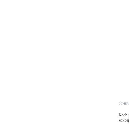
ОСУША
Koch 
консе