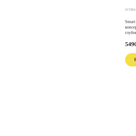
ОСУША
Smart
консе
глубо
549