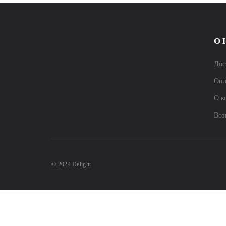
О 
Дос
Опл
О к
Воз
© 2024 Delight