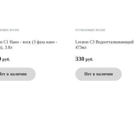
ЮЩИЕ ВОСКИ
ОСУШАЮЩИЕ ВОСКИ
on C1 Нано - воск (3 фаза нано -
Leraton C3 Водоотталкивающий 
), 3.8л
473мл
0
330
Нет в наличии
Нет в наличии