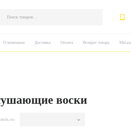
Поиск
товаров
О компании
Доставка
Оплата
Возврат товара
Магаз
ушающие воски
овать по: