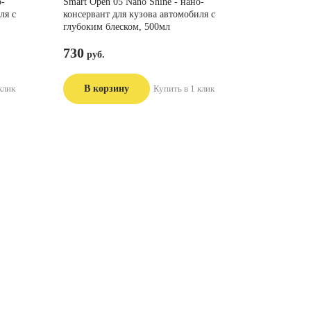
о-
Smart Open 05 Nano Shine - нано-
ля с
консервант для кузова автомобиля с
глубоким блеском, 500мл
730
клик
В корзину
Купить в 1 клик