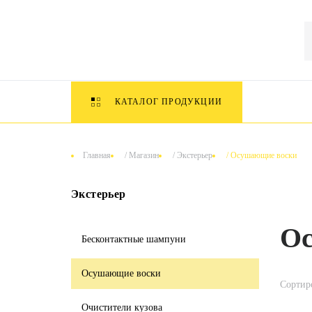
КАТАЛОГ ПРОДУКЦИИ
Главная
/
Магазин
/
Экстерьер
/
Осушающие воски
Экстерьер
Ос
Бесконтактные шампуни
Осушающие воски
Сортир
Очистители кузова