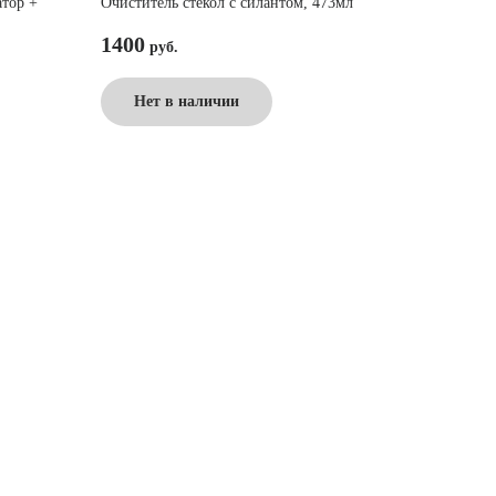
атор +
Очиститель стекол с силантом, 473мл
1400
Нет в наличии