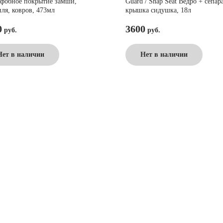
фобное покрытие замши,
Guard / Snap Seat Ведро + сепар
иля, ковров, 473мл
крышка сидушка, 18л
0
3600
Нет в наличии
Нет в наличии