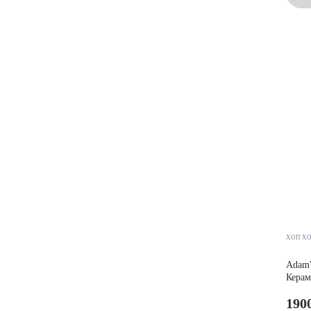
ХОП ХОП
Adam'
Керам
190