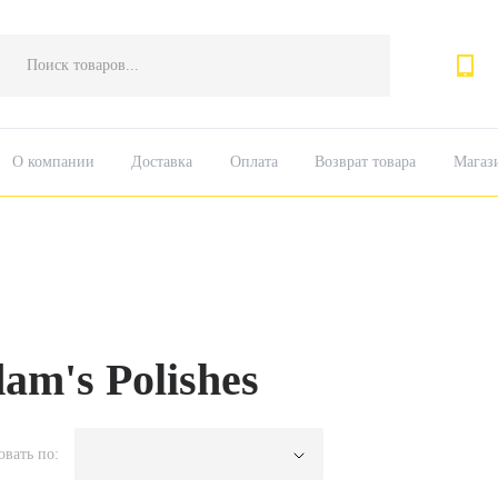
Поиск
товаров
О компании
Доставка
Оплата
Возврат товара
Магаз
am's Polishes
овать по: