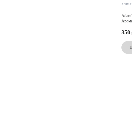
АРОМА
Adam'
Арома
350