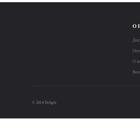
О 
Дос
Опл
О к
Воз
© 2024 Delight