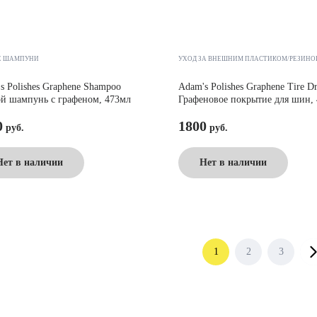
Е ШАМПУНИ
УХОД ЗА ВНЕШНИМ ПЛАСТИКОМ/РЕЗИНО
s Polishes Graphene Shampoo
Adam's Polishes Graphene Tire Dr
й шампунь с графеном, 473мл
Графеновое покрытие для шин,
0
1800
Нет в наличии
Нет в наличии
Навигация
1
2
3
по
записям