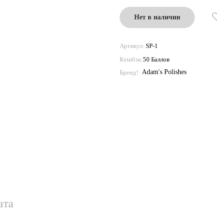
Нет в наличии
Артикул:
SP-1
Кешбэк:
50 Баллов
Adam's Polishes
Бренд!:
ата