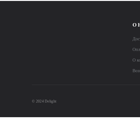
О 
Дос
Опл
О к
Воз
© 2024 Delight