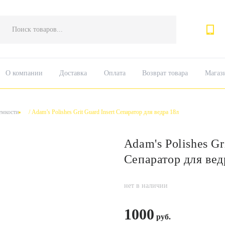
Поиск
товаров
О компании
Доставка
Оплата
Возврат товара
Магаз
емкости
/
Adam’s Polishes Grit Guard Insert Сепаратор для ведра 18л
Adam's Polishes Gr
Сепаратор для вед
нет в наличии
1000