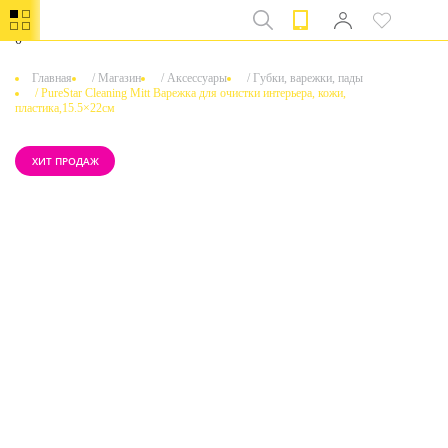
0
Главная
/
Магазин
/
Аксессуары
/
Губки, варежки, пады
/
PureStar Cleaning Mitt Варежка для очистки интерьера, кожи,
пластика,15.5×22см
ХИТ ПРОДАЖ