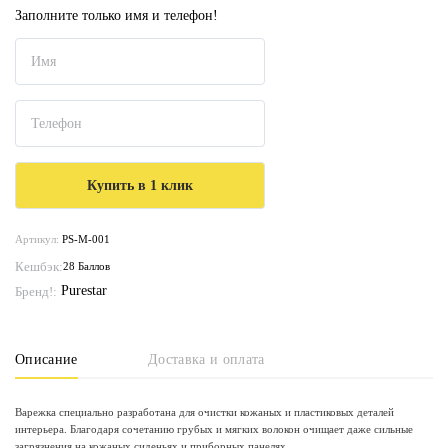
Заполните только имя и телефон!
Артикул:
PS-M-001
Кешбэк:
28 Баллов
Purestar
Бренд!:
Описание
Доставка и оплата
Варежка специально разработана для очистки кожаных и пластиковых деталей
интерьера. Благодаря сочетанию грубых и мягких волокон очищает даже сильные
загрязнения на кожаных сиденьях и приборных панелях.