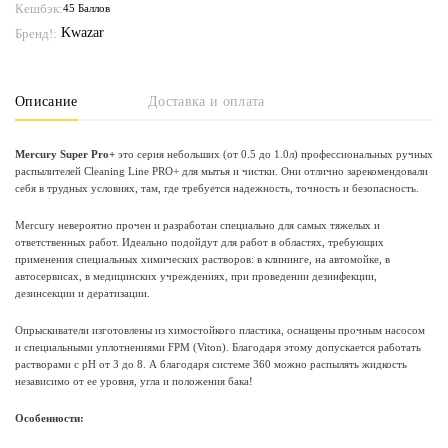
Кешбэк:
45 Баллов
Kwazar
Бренд!:
Описание
Доставка и оплата
Mercury Super Pro+
это серия небольших (от 0.5 до 1.0л) профессиональных ручных
распылителей Cleaning Line PRO+ для мытья и чистки. Они отлично зарекомендовали
себя в трудных условиях, там, где требуется надежность, точность и безопасность.
Mercury невероятно прочен и разработан специально для самых тяжелых и
ответственных работ. Идеально подойдут для работ в областях, требующих
применения специальных химических растворов: в клининге, на автомойке, в
автосервисах, в медицинских учреждениях, при проведении дезинфекции,
дезинсекции и дератизации.
Опрыскиватели изготовлены из химостойкого пластика, оснащены прочным насосом
и специальными уплотнениями FPM (Viton). Благодаря этому допускается работать
растворами с рН от 3 до 8. А благодаря системе 360 можно распылять жидкость
независимо от ее уровня, угла и положения бака!
Особенности: