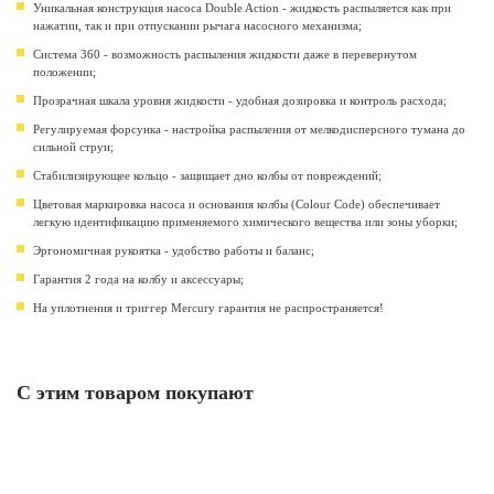
Уникальная конструкция насоса Double Action - жидкость распыляется как при
нажатии, так и при отпускании рычага насосного механизма;
Система 360 - возможность распыления жидкости даже в перевернутом
положении;
Прозрачная шкала уровня жидкости - удобная дозировка и контроль расхода;
Регулируемая форсунка - настройка распыления от мелкодисперсного тумана до
сильной струи;
Стабилизирующее кольцо - защищает дно колбы от повреждений;
Цветовая маркировка насоса и основания колбы (Colour Code) обеспечивает
легкую идентификацию применяемого химического вещества или зоны уборки;
Эргономичная рукоятка - удобство работы и баланс;
Гарантия 2 года на колбу и аксессуары;
На уплотнения и триггер Mercury гарантия не распространяется!
С этим товаром покупают