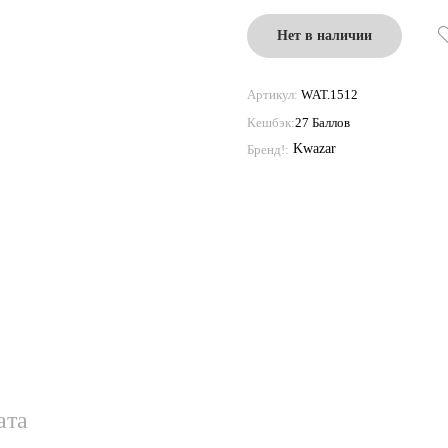
Нет в наличии
Артикул:
WAT.1512
Кешбэк:
27 Баллов
Kwazar
Бренд!:
ата