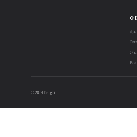
О 
Дос
Опл
О к
Воз
© 2024 Delight