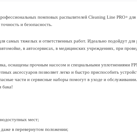
) профессиональных помповых распылителей Cleaning Line PRO+ для
 точность и безопасность.
для самых тяжелых и ответственных работ. Идеально подойдут для
 автомойке, в автосервисах, в медицинских учреждениях, при прове
ика, оснащены прочным насосом и специальными уплотнениями FPM 
упных аксессуаров позволяет легко и быстро приспособить устрой
апасные части и сервисные наборы помогут в уходе и обслуживании
я бака!
днодоступных мест;
 даже в перевернутом положении;