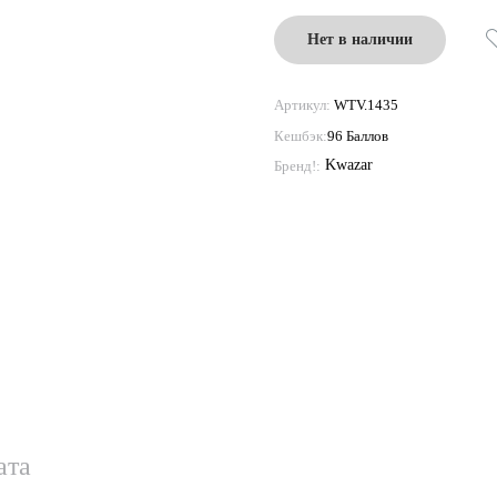
Нет в наличии
Артикул:
WTV.1435
Кешбэк:
96 Баллов
Kwazar
Бренд!:
ата