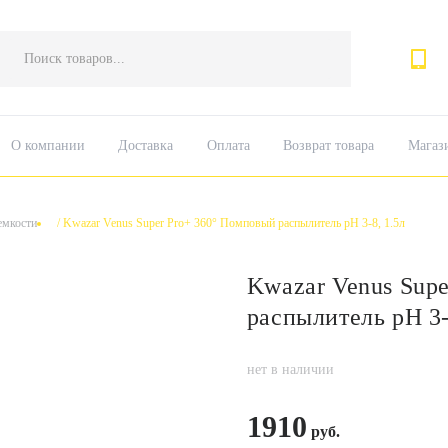
Поиск
товаров
О компании
Доставка
Оплата
Возврат товара
Магаз
емкости
/
Kwazar Venus Super Pro+ 360° Помповый распылитель рН 3-8, 1.5л
Kwazar Venus Sup
распылитель рН 3-
нет в наличии
1910