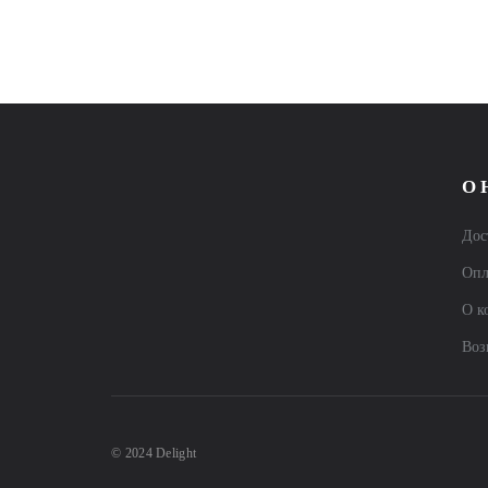
О 
Дос
Опл
О к
Воз
© 2024 Delight