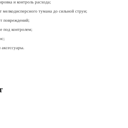
ировка и контроль расхода;
т мелкодисперсного тумана до сильной струи;
от повреждений;
ие под контролем;
нс;
и аксессуары.
т