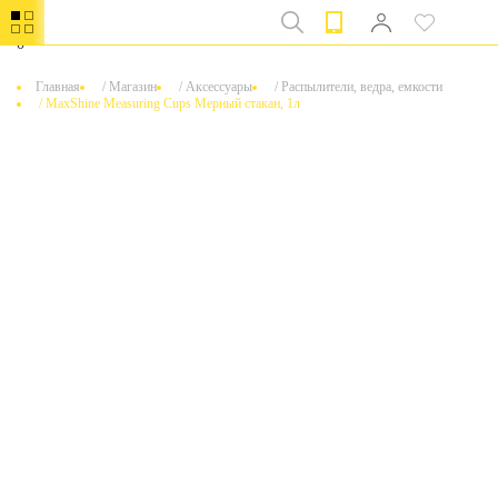
0
Главная
/
Магазин
/
Аксессуары
/
Распылители, ведра, емкости
/
MaxShine Measuring Cups Мерный стакан, 1л