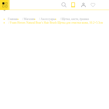
0
Главная
/
Магазин
/
Аксессуары
/
Щетки, кисти, ёршики
/
Foam Heroes Natural Boar’s Hair Brush Щетка для очистки кожи, 10.2×5.5см