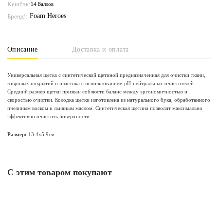
Кешбэк:
14 Баллов
Foam Heroes
Бренд!:
Описание
Доставка и оплата
Универсальная щетка с синтетической щетиной предназначенная для очистки ткани,
ковровых покрытий и пластика с использованием рН-нейтральных очистителей.
Средний размер щетки призван соблюсти баланс между эргономичностью и
скоростью очистки. Колодка щетки изготовлена из натурального бука, обработанного
пчелиным воском и льняным маслом. Синтетическая щетина позволит максимально
эффективно очистить поверхности.
Размер:
13.4x5.9см
С этим товаром покупают