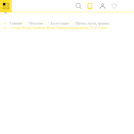
0
Главная
/
Магазин
/
Аксессуары
/
Щетки, кисти, ёршики
/
Foam Heroes Synthetic Brush Универсальная щетка, 13.4×5.9см