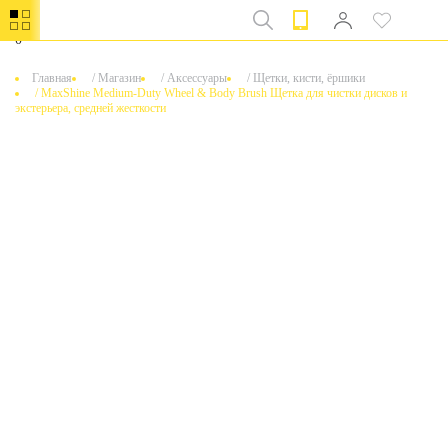
0
Главная
/
Магазин
/
Аксессуары
/
Щетки, кисти, ёршики
/
MaxShine Medium-Duty Wheel & Body Brush Щетка для чистки дисков и
экстерьера, средней жесткости