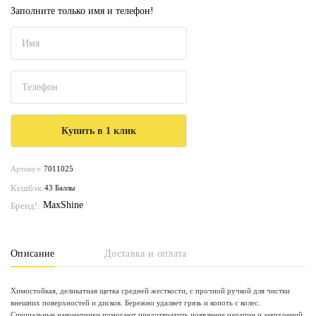
Заполните только имя и телефон!
Артикул:
7011025
Кешбэк:
43 Баллы
MaxShine
Бренд!:
Описание
Доставка и оплата
Химостойкая, деликатная щетка средней жесткости, с прочной ручкой для чистки
внешних поверхностей и дисков. Бережно удаляет грязь и копоть с колес.
Специальные наконечники помогают предотвратить появление царапин и завихрений