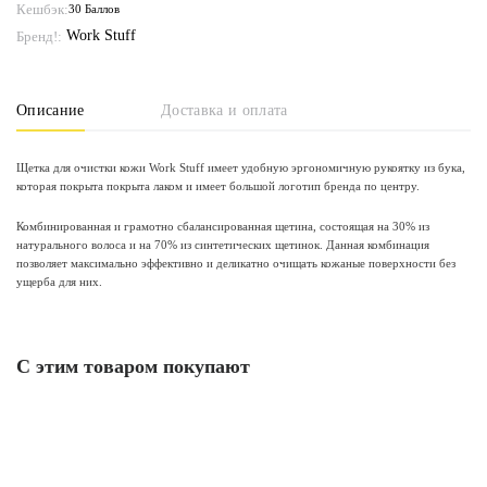
Кешбэк:
30 Баллов
Work Stuff
Бренд!:
Описание
Доставка и оплата
Щетка для очистки кожи Work Stuff имеет удобную эргономичную рукоятку из бука,
которая покрыта покрыта лаком и имеет большой логотип бренда по центру.
Комбинированная и грамотно сбалансированная щетина, состоящая на 30% из
натурального волоса и на 70% из синтетических щетинок. Данная комбинация
позволяет максимально эффективно и деликатно очищать кожаные поверхности без
ущерба для них.
С этим товаром покупают