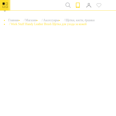
0
Главная
/
Магазин
/
Аксессуары
/
Щетки, кисти, ёршики
/
Work Stuff Handy Leather Brush Щетка для ухода за кожей