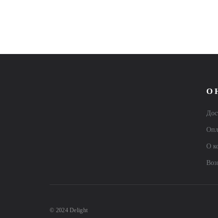
О 
Дос
Опл
О к
Воз
© 2024 Delight