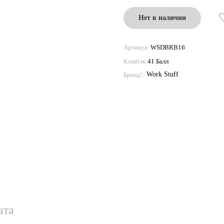
Нет в наличии
Артикул:
WSDBRB16
Кешбэк:
41 Балл
Work Stuff
Бренд!:
ата