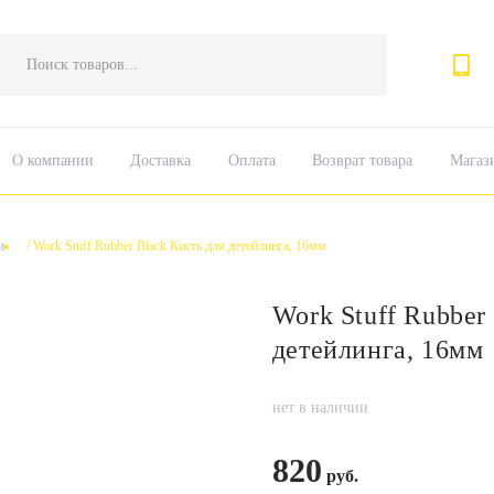
Поиск
товаров
О компании
Доставка
Оплата
Возврат товара
Магаз
и
/
Work Stuff Rubber Black Кисть для детейлинга, 16мм
Work Stuff Rubber
детейлинга, 16мм
нет в наличии
820