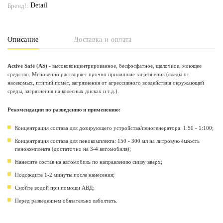
Detail
Бренд!:
Описание
Доставка и оплата
Active Safe (AS)
- высококонцентрированное, бесфосфатное, щелочное, моющее
средство. Мгновенно растворяет прочно прилипшие загрязнения (следы от
насекомых, птичий помёт, загрязнения от агрессивного воздействия окружающей
среды, загрязнения на колёсных дисках и т.д.).
Рекомендации по разведению и применению:
Концентрация состава для дозирующего устройства/пеногенератора: 1:50 - 1:100;
Концентрация состава для пенокомплекта: 150 - 300 мл на литровую ёмкость
пенокомплекта (достаточно на 3-4 автомобиля);
Нанесите состав на автомобиль по направлению снизу вверх;
Подождите 1-2 минуты после нанесения;
Смойте водой при помощи АВД;
Перед разведением обязательно взболтать.