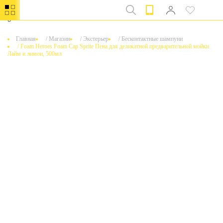
0
Главная
/
Магазин
/
Экстерьер
/
Бесконтактные шампуни
/
Foam Heroes Foam Cap Sprite Пена для деликатной предварительной мойки
Лайм и лимон, 500мл