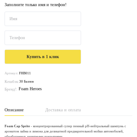
Заполните только имя и телефон!
Артикул:
FHB011
Кешбэк:
30 Баллов
Foam Heroes
Бренд!:
Описание
Доставка и оплата
Foam Cap Sprite
- концентрированный супер пенный pH-нейтральный шампунь с
ароматом лайма и лимона для деликатной предварительной мойки автомобилей,
обработанных защитными покрытиями.