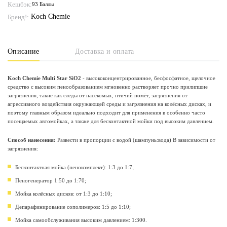
Кешбэк:
93 Баллы
Koch Chemie
Бренд!:
Описание
Доставка и оплата
Koch Chemie Multi Star SiO2
- высококонцентрированное, бесфосфатное, щелочное
средство с высоким пенообразованием мгновенно растворяет прочно прилипшие
загрязнения, такие как следы от насекомых, птичий помёт, загрязнения от
агрессивного воздействия окружающей среды и загрязнения на колёсных дисках, и
поэтому главным образом идеально подходит для применения в особенно часто
посещаемых автомойках, а также для бесконтактной мойки под высоким давлением.
Способ нанесения:
Развести в пропорции с водой (шампунь:вода) В зависимости от
загрязнения:
Бесконтактная мойка (пенокомплект): 1:3 до 1:7;
Пеногенератор 1:50 до 1:70;
Мойка колёсных дисков: от 1:3 до 1:10;
Депарафинирование сополимеров: 1:5 до 1:10;
Мойка самообслуживания высоким давлением: 1:300.