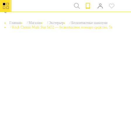
0
Главная
/
Магазин
/
Экстерьер
/
Бесконтактные шампуни
/
Koch Chemie Multi Star SiO2 — бесконтактное моющее средство, 5л