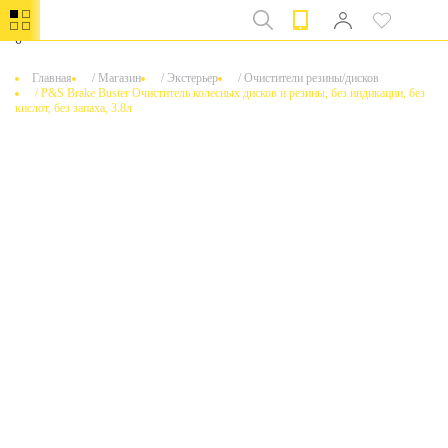
0
Главная
/
Магазин
/
Экстерьер
/
Очистители резины/дисков
/
P&S Brake Buster Очиститель колесных дисков и резины, без индикации, без
кислот, без запаха, 3.8л