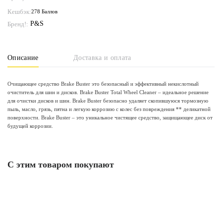
Кешбэк:
278 Баллов
P&S
Бренд!:
Описание
Доставка и оплата
Очищающее средство Brake Buster это безопасный и эффективный некислотный
очиститель для шин и дисков. Brake Buster Total Wheel Cleaner – идеальное решение
для очистки дисков и шин. Brake Buster безопасно удаляет скопившуюся тормозную
пыль, масло, грязь, пятна и легкую коррозию с колес без повреждения ** деликатной
поверхности. Brake Buster – это уникальное чистящее средство, защищающее диск от
будущей коррозии.
С этим товаром покупают