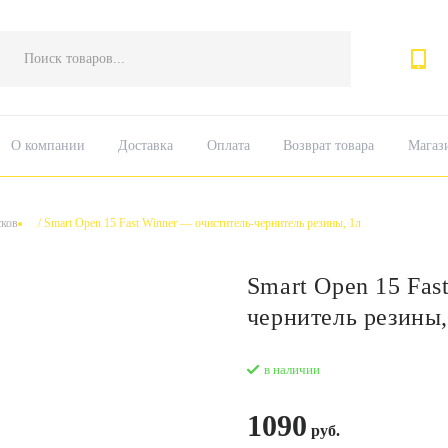
Поиск
товаров
О компании
Доставка
Оплата
Возврат товара
Магаз
сков
/
Smart Open 15 Fast Winner — очиститель-чернитель резины, 1л
Smart Open 15 Fast
чернитель резины,
в наличии
1090