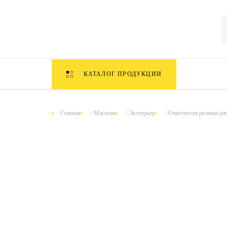
КАТАЛОГ ПРОДУКЦИИ
Главная
/
Магазин
/
Экстерьер
/
Очистители резины/ди