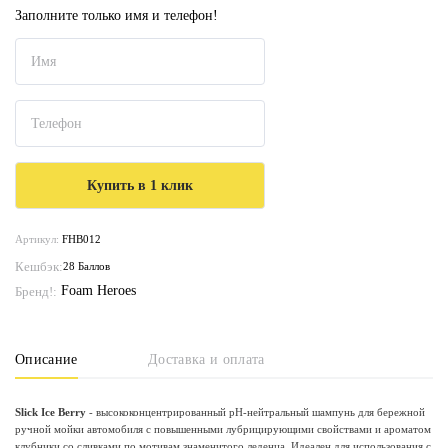
Заполните только имя и телефон!
Артикул:
FHB012
Кешбэк:
28 Баллов
Foam Heroes
Бренд!:
Описание
Доставка и оплата
Slick Ice Berry
- высококонцентрированный pH-нейтральный шампунь для бережной
ручной мойки автомобиля с повышенными лубрицирующими свойствами и ароматом
клубники со сливками по мотивам знаменитого леденца. Идеален для использования с