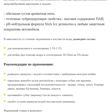
микрофибровыми варежками и падами:
- обильная густая ароматная пена;
- отличные лубрицирующие свойства;- высокое содержание ПАВ;
- pH-нейтральная формула Slick Ice деликатна к любым защитным
покрытиям автомобиля.
В зависимости от степени загрязнения и жесткости воды,
разведите состав:
для пенокомплекта в соотношении 1:10-1:15;
для мойки при помощи ведра в соотношении 30-50мл на 10л воды.
Рекомендации по применению:
разведите шампунь с водой в соответствии с выбранным методом мойки;
тщательно вымойте кузов автомобиля с помощью губки или варежки,
придерживаясь следующей последовательности - крыша, стекла, капот, боковые
двери, крышка багажника, бампера, пороги;
промывайте губку (варежку) после каждого элемента;
смойте остатки шампуня водой под высоким давлением.
Фирменный стикер в комплекте.