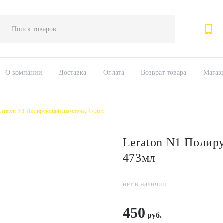
Поиск
товаров
О компании
Доставка
Оплата
Возврат товара
Магаз
Leraton N1 Полирующий шампунь, 473мл
Leraton N1 Поли
473мл
нет в наличии
450