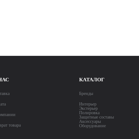
НАС
КАТАЛОГ
тавка
Бренды
ата
Интерьер
Экстерьер
Полировка
омпании
Защитные составы
Аксессуары
врат товара
Оборудование