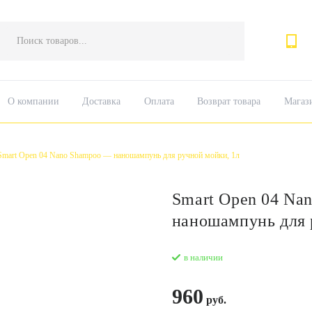
Поиск
товаров
О компании
Доставка
Оплата
Возврат товара
Магаз
Smart Open 04 Nano Shampoo — наношампунь для ручной мойки, 1л
Smart Open 04 Na
наношампунь для 
в наличии
960