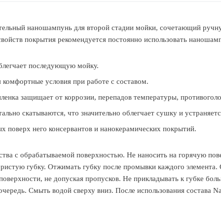
ельный наношампунь для второй стадии мойки, сочетающий ручну
свойств покрытия рекомендуется постоянно использовать наношам
облегчает последующую мойку.
 комфортные условия при работе с составом.
ленка защищает от коррозии, перепадов температуры, противоголо
льно скатываются, что значительно облегчает сушку и устраняетс
ых поверх него консервантов и нанокерамических покрытий.
тва с обрабатываемой поверхностью. Не наносить на горячую пове
ристую губку. Отжимать губку после промывки каждого элемента. 
поверхности, не допуская пропусков. Не прикладывать к губке бол
 очередь. Смыть водой сверху вниз. После использования состава 