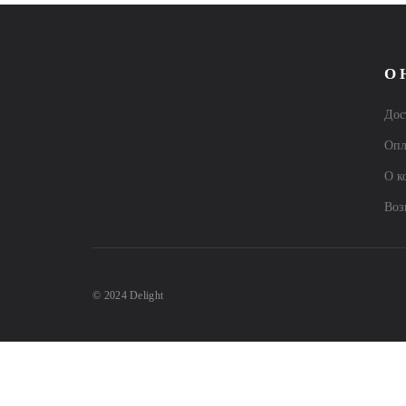
О 
Дос
Опл
О к
Воз
© 2024 Delight