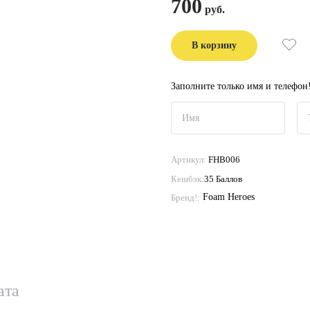
700
В корзину
Заполните только имя и телефон
Артикул:
FHB006
Кешбэк:
35 Баллов
Foam Heroes
Бренд!:
ата