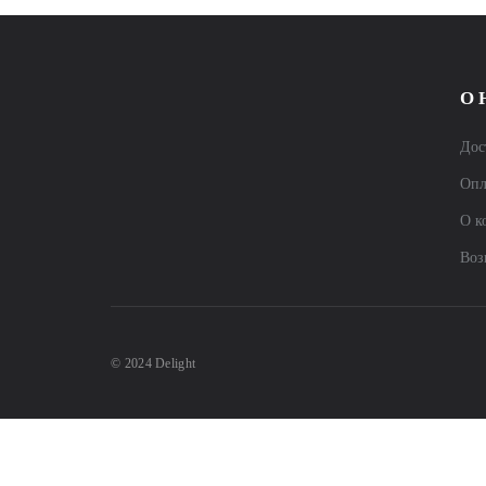
О 
Дос
Опл
О к
Воз
© 2024 Delight