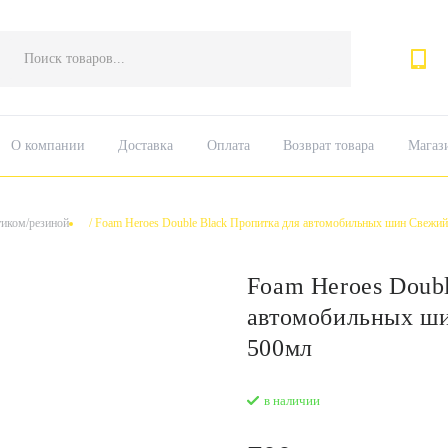
Поиск
товаров
О компании
Доставка
Оплата
Возврат товара
Магаз
тиком/резиной
/
Foam Heroes Double Black Пропитка для автомобильных шин Свежий
Foam Heroes Doub
автомобильных ши
500мл
в наличии