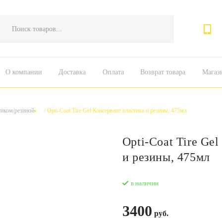
Поиск
товаров
О компании
Доставка
Оплата
Возврат товара
Магаз
тиком/резиной
/
Opti-Coat Tire Gel Консервант пластика и резины, 475мл
Opti-Coat Tire Ge
и резины, 475мл
в наличии
3400