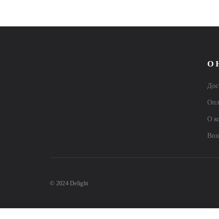
О 
Дос
Опл
О к
Воз
© 2024 Delight