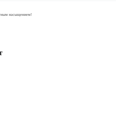
стным насыщением!
т