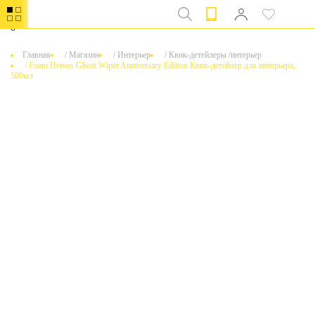
0
Главная
/
Магазин
/
Интерьер
/
Квик-детейлеры /интерьер
/
Foam Heroes Ghost Wiper Anniversary Edition Квик-детейлер для интерьера,
500мл