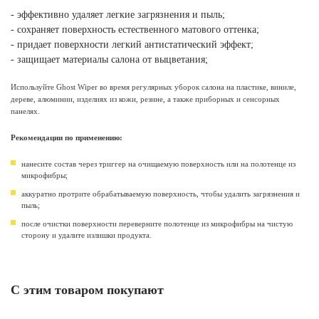
- эффективно удаляет легкие загрязнения и пыль;
- сохраняет поверхность естественного матового оттенка;
- придает поверхности легкий антистатический эффект;
- защищает материалы салона от выцветания;
Используйте Ghost Wiper во время регулярных уборок салона на пластике, виниле,
дереве, алюминии, изделиях из кожи, резине, а также приборных и сенсорных
панелях.
Рекомендации по применению:
нанесите состав через триггер на очищаемую поверхность или на полотенце из
микрофибры;
аккуратно протрите обрабатываемую поверхность, чтобы удалить загрязнения и
пыль;
после очистки поверхности переверните полотенце из микрофибры на чистую
сторону и удалите излишки продукта.
С этим товаром покупают