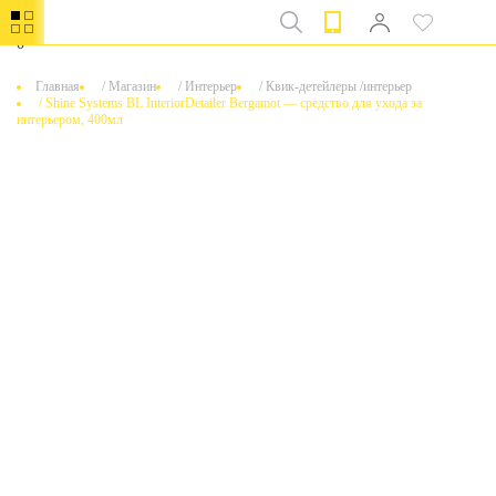
0
Главная
/
Магазин
/
Интерьер
/
Квик-детейлеры /интерьер
/
Shine Systems BL InteriorDetailer Bergamot — средство для ухода за
интерьером, 400мл