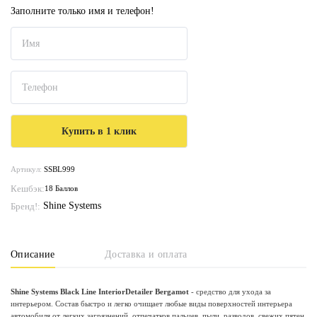
Заполните только имя и телефон!
Артикул:
SSBL999
Кешбэк:
18 Баллов
Shine Systems
Бренд!:
Описание
Доставка и оплата
Shine Systems Black Line InteriorDetailer Bergamot
- средство для ухода за
интерьером. Состав быстро и легко очищает любые виды поверхностей интерьера
автомобиля от легких загрязнений, отпечатков пальцев, пыли, разводов, свежих пятен