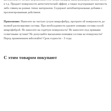
и т.д. Придает поверхности антистатический эффект, а также подчеркивает матовость
либо глянец на разных типах материалов. Содержит антибактериальные добавки с
пролонгированным действием.
Применение:
Нанесите на чистую сухую микрофибру, протрите ей поверхность до
полной располировки состава. При необходимости удалите излишки состава сухой
микрофиброй. Не наносите на горячую поверхность! Не наносите под прямыми
солнечными лучами! Не допускайте высыхания излишков состава на поверхности!
Перед применением взболтайте! Срок годности - 3 года.
С этим товаром покупают