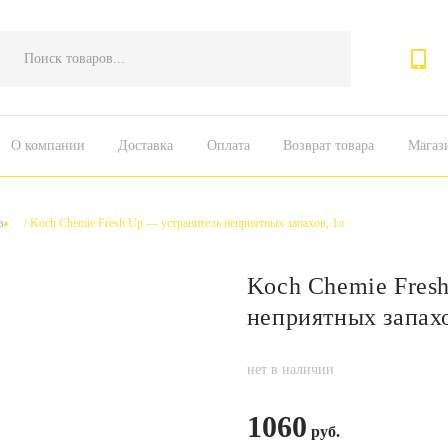
Поиск
товаров
О компании
Доставка
Оплата
Возврат товара
Магаз
в
/
Koch Chemie Fresh Up — устранитель неприятных запахов, 1л
Koch Chemie Fresh
неприятных запахо
нет в наличии
1060