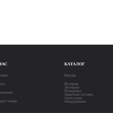
НАС
КАТАЛОГ
тавка
Бренды
ата
Интерьер
Экстерьер
Полировка
омпании
Защитные составы
Аксессуары
врат товара
Оборудование