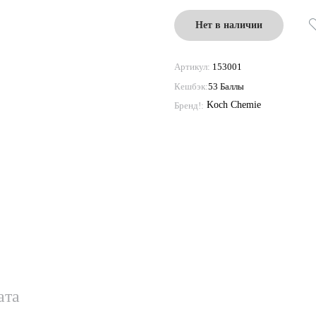
Нет в наличии
Артикул:
153001
Кешбэк:
53 Баллы
Koch Chemie
Бренд!:
ата