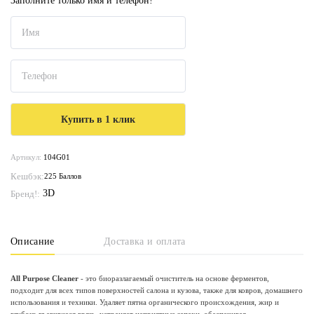
Заполните только имя и телефон!
Артикул:
104G01
Кешбэк:
225 Баллов
3D
Бренд!:
Описание
Доставка и оплата
All Purpose Cleaner
- это биоразлагаемый очиститель на основе ферментов,
подходит для всех типов поверхностей салона и кузова, также для ковров, домашнего
использования и техники. Удаляет пятна органического происхождения, жир и