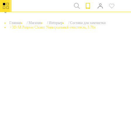
0
Главная
/
Магазин
/
Интерьер
/
Составы для химчистки
/
3D All Purpose Cleaner Универсальный очиститель, 3.78л