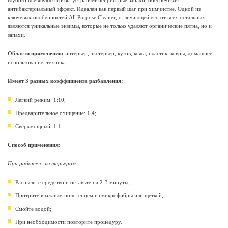
глубоко въевшуюся грязь, устраняет неприятные запахи, обеспечивая
антибактериальный эффект. Идеален как первый шаг при химчистке. Одной из
ключевых особенностей All Purpose Cleaner, отличающей его от всех остальных,
являются уникальные энзимы, которые не только удаляют органические пятна, но и
запахи.
Области применения:
интерьер, экстерьер, кузов, кожа, пластик, ковры, домашнее
использование, техника.
Имеет 3 разных коэффициента разбавления:
Легкий режим: 1:10;
Предварительное очищение: 1:4;
Сверхмощный: 1:1.
Способ применения:
При работе с экстерьером:
Распылите средство и оставьте на 2-3 минуты;
Протрите влажным полотенцем из микрофибры или щеткой;
Смойте водой;
При необходимости повторите процедуру.