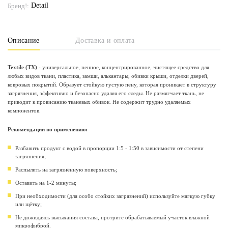
Detail
Бренд!:
Описание
Доставка и оплата
Textile (TX)
- универсальное, пенное, концентрированное, чистящее средство для
любых видов ткани, пластика, замши, алькантары, обивки крыши, отделки дверей,
ковровых покрытий. Образует стойкую густую пену, которая проникает в структуру
загрязнения, эффективно и безопасно удаляя его следы. Не размягчает ткань, не
приводит к провисанию тканевых обивок. Не содержит трудно удаляемых
компонентов.
Рекомендации по применению:
Разбавить продукт с водой в пропорции 1:5 - 1:50 в зависимости от степени
загрязнения;
Распылить на загрязнённую поверхность;
Оставить на 1-2 минуты;
При необходимости (для особо стойких загрязнений) используйте мягкую губку
или щётку;
Не дожидаясь высыхания состава, протрите обрабатываемый участок влажной
микрофиброй.