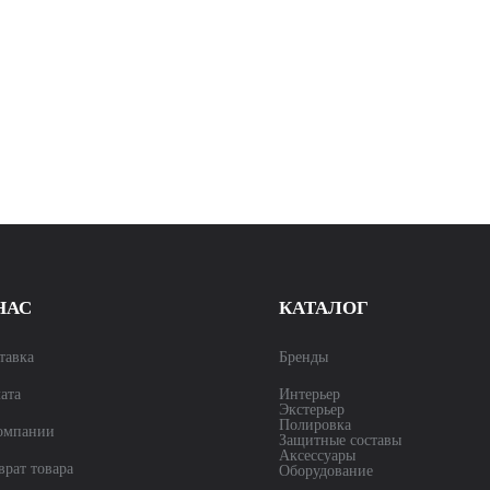
НАС
КАТАЛОГ
тавка
Бренды
ата
Интерьер
Экстерьер
Полировка
омпании
Защитные составы
Аксессуары
врат товара
Оборудование