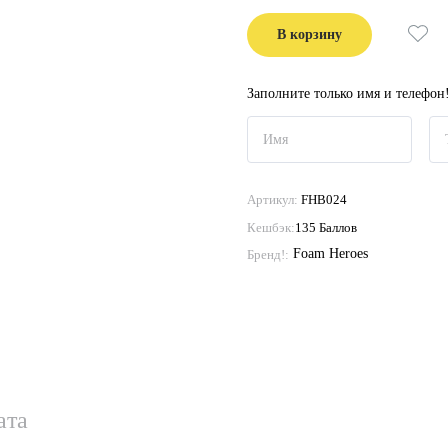
В корзину
Заполните только имя и телефон
Артикул:
FHB024
Кешбэк:
135 Баллов
Foam Heroes
Бренд!:
ата