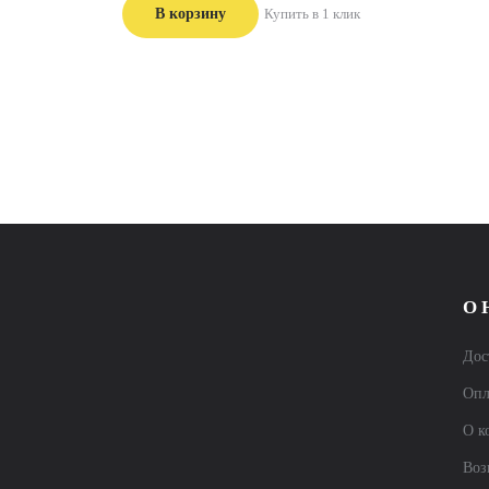
В корзину
Купить в 1 клик
О 
Дос
Опл
О к
Воз