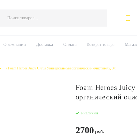
Поиск
товаров
О компании
Доставка
Оплата
Возврат товара
Магаз
/
Foam Heroes Juicy Citrus Универсальный органический очиститель, 3л
Foam Heroes Juicy
органический очис
в наличии
2700