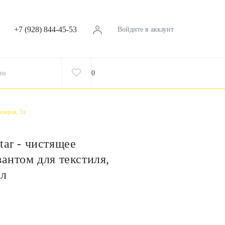
+7 (928) 844-45-53
Войдите в аккаунт
ин
0
ковров, 5л
tar - чистящее
вантом для текстиля,
5л