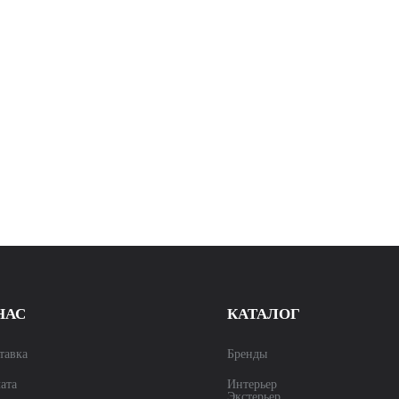
НАС
КАТАЛОГ
тавка
Бренды
ата
Интерьер
Экстерьер