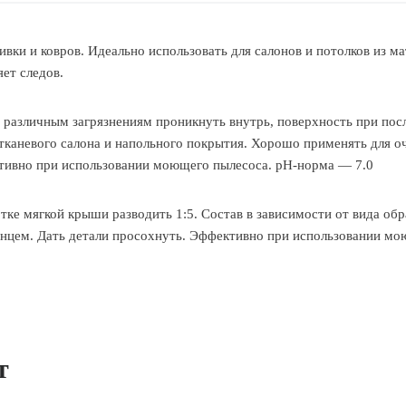
вки и ковров. Идеально использовать для салонов и потолков из ма
ет следов.
т различным загрязнениям проникнуть внутрь, поверхность при по
тканевого салона и напольного покрытия. Хорошо применять для о
тивно при использовании моющего пылесоса. pH-норма — 7.0
тке мягкой крыши разводить 1:5. Состав в зависимости от вида об
енцем. Дать детали просохнуть. Эффективно при использовании мо
т