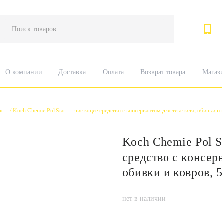
Поиск
товаров
О компании
Доставка
Оплата
Возврат товара
Магаз
/
Koch Chemie Pol Star — чистящее средство с консервантом для текстиля, обивки и 
Koch Chemie Pol S
средство с консер
обивки и ковров, 
нет в наличии