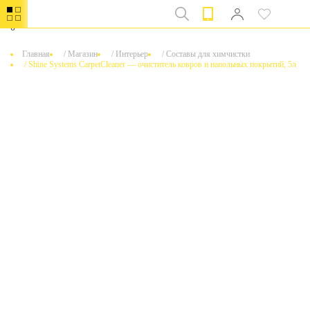
0
Главная
/
Магазин
/
Интерьер
/
Составы для химчистки
/
Shine Systems CarpetCleaner — очиститель ковров и напольных покрытий, 5л