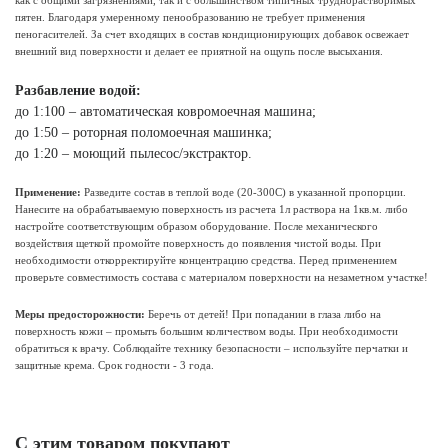
как с общими загрязнениями, так и с большинством типичных труднорастворимых
пятен. Благодаря умеренному пенообразованию не требует применения
пеногасителей. За счет входящих в состав кондиционирующих добавок освежает
внешний вид поверхности и делает ее приятной на ощупь после высыхания.
Разбавление водой:
до 1:100 – автоматическая ковромоечная машина;
до 1:50 – роторная поломоечная машинка;
до 1:20 – моющий пылесос/экстрактор.
Применение:
Разведите состав в теплой воде (20-300С) в указанной пропорции.
Нанесите на обрабатываемую поверхность из расчета 1л раствора на 1кв.м. либо
настройте соответствующим образом оборудование. После механического
воздействия щеткой промойте поверхность до появления чистой воды. При
необходимости откорректируйте концентрацию средства. Перед применением
проверьте совместимость состава с материалом поверхности на незаметном участке!
Меры предосторожности:
Беречь от детей! При попадании в глаза либо на
поверхность кожи – промыть большим количеством воды. При необходимости
обратиться к врачу. Соблюдайте технику безопасности – используйте перчатки и
защитные крема. Срок годности - 3 года.
С этим товаром покупают