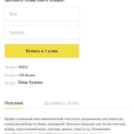
Заполните только имя и телефон!
Артикул:
SS932
Кешбэк:
100 Баллов
Shine Systems
Бренд!:
Описание
Доставка и оплата
Профессиональный многокомпонентный очиститель предназначен для химчистки
салона автомобиля от общих загрязнений. Идеально подходит для чистки текстиля,
велюра, искусственной кожи, пластика, винила, стекол и т.д. Пониженное