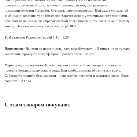
пенообразование позволяет эффективно применять состав совместно с
профессиональным оборудованием – пылеводососами, экстракторами,
пневмопистолетами (Tornador, Cyclone), парогенераторами. Благодаря уникальной
комбинации компонентов эффективно борется даже с устойчивыми загрязнениями,
при этом не нанося вреда обрабатываемой поверхности, в том числе коже, пластику и
винилу. Не оставляет следов и разводов.
ph 10.5
Разбавление:
Разводится водой 1:10 - 1:20
Применение:
Нанести на поверхность, дать воздействовать 1-5 минут, не допускать
высыхания, протереть микрофиброй, промыть теплой водой.
Меры предосторожности
: При попадании в глаза либо на поверхность кожи –
промыть большим количеством воды. При необходимости обратиться к врачу.
Соблюдайте технику безопасности – используйте перчатки и защитные крема. Срок
годности - 3 года.
С этим товаром покупают