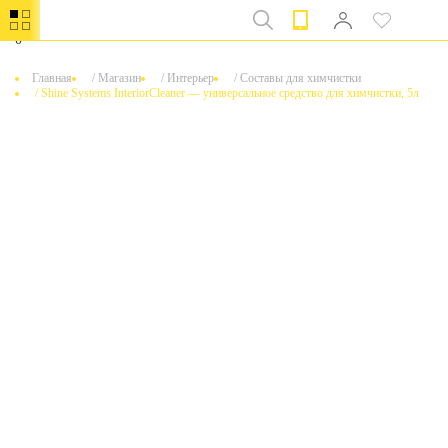
0
Главная
/
Магазин
/
Интерьер
/
Составы для химчистки
/
Shine Systems InteriorCleaner — универсальное средство для химчистки, 5л