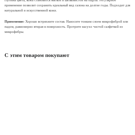
глубина цвета, кожа становится мягкой и шелковистой на ощупь. Регулярное
применение позволит сохранить идеальный вид салона на долгие годы. Подходит для
натуральной и искусственной кожи.
Применение:
Хорошо встряхните состав. Наносите тонким слоем микрофиброй или
падом, равномерно втирая в поверхность. Протрите насухо чистой салфеткой из
микрофибры.
С этим товаром покупают