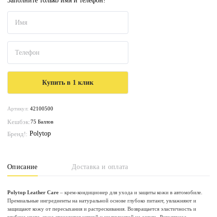
Заполните только имя и телефон!
Артикул:
42100500
Кешбэк:
75 Баллов
Polytop
Бренд!:
Описание
Доставка и оплата
Polytop Leather Care
– крем-кондиционер для ухода и защиты кожи в автомобиле.
Премиальные ингредиенты на натуральной основе глубоко питают, увлажняют и
защищают кожу от пересыхания и растрескивания. Возвращается эластичность и