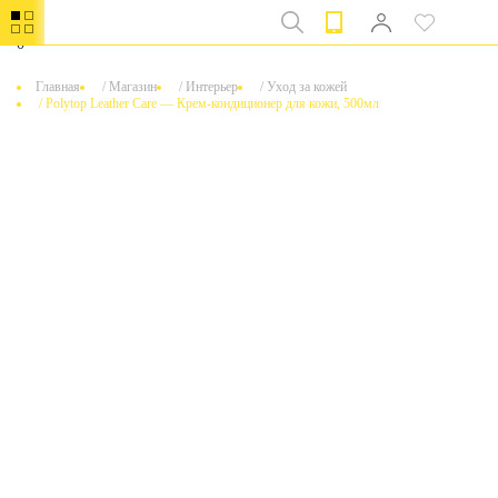
0
Главная
/
Магазин
/
Интерьер
/
Уход за кожей
/
Polytop Leather Care — Крем-кондиционер для кожи, 500мл