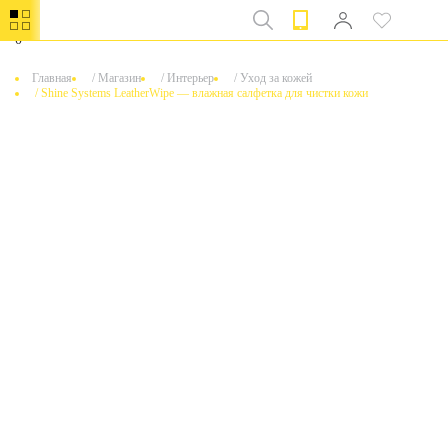
0
Главная
/
Магазин
/
Интерьер
/
Уход за кожей
/
Shine Systems LeatherWipe — влажная салфетка для чистки кожи