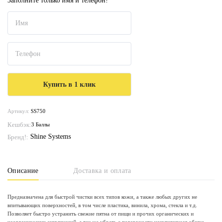
Заполните только имя и телефон!
Артикул:
SS750
Кешбэк:
3 Баллы
Shine Systems
Бренд!:
Описание
Доставка и оплата
Предназначена для быстрой чистки всех типов кожи, а также любых других не
впитывающих поверхностей, в том числе пластика, винила, хрома, стекла и т.д.
Позволяет быстро устранить свежие пятна от пищи и прочих органических и