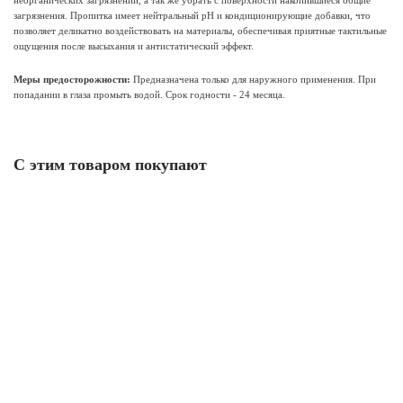
неорганических загрязнений, а так же убрать с поверхности накопившиеся общие
загрязнения. Пропитка имеет нейтральный pH и кондиционирующие добавки, что
позволяет деликатно воздействовать на материалы, обеспечивая приятные тактильные
ощущения после высыхания и антистатический эффект.
Меры предосторожности:
Предназначена только для наружного применения. При
попадании в глаза промыть водой. Срок годности - 24 месяца.
С этим товаром покупают