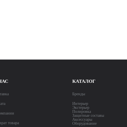
НАС
КАТАЛОГ
тавка
Бренды
ата
Интерьер
Экстерьер
Полировка
омпании
Защитные составы
Аксессуары
врат товара
Оборудование