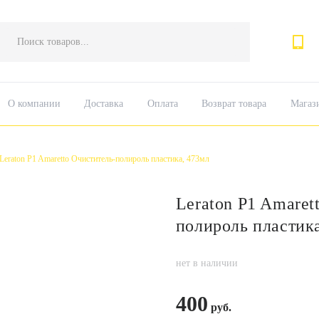
Поиск
товаров
О компании
Доставка
Оплата
Возврат товара
Магаз
Leraton P1 Amaretto Очиститель-полироль пластика, 473мл
Leraton P1 Amaret
полироль пластик
нет в наличии
400