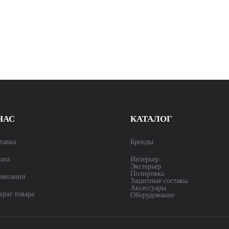
НАС
КАТАЛОГ
тавка
Бренды
ата
Интерьер
Экстерьер
Полировка
омпании
Защитные составы
Аксессуары
врат товара
Оборудование