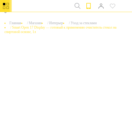
0
Главная
/
Магазин
/
Интерьер
/
Уход за стеклами
/
Smart Open 17 Display — готовый к применению очиститель стекол на
спиртовой основе, 1л