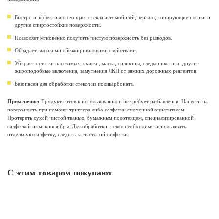
Быстро и эффективно очищает стекла автомобилей, зеркала, тонирующие пленки и
другие спиртостойкие поверхности.
Позволяет мгновенно получить чистую поверхность без разводов.
Обладает высокими обезжиривающими свойствами.
Убирает остатки насекомых, смазки, масла, силиконы, следы никотина, другие
жироподобные включения, замутнения ЛКП от зимних дорожных реагентов.
Безопасен для обработки стекол из поликарбоната.
Применение:
Продукт готов к использованию и не требует разбавления. Нанести на
поверхность при помощи триггера либо салфетки смоченной очистителем.
Протереть сухой чистой тканью, бумажным полотенцем, специализированной
салфеткой из микрофибры. Для обработки стекол необходимо использовать
отдельную салфетку, следить за чистотой салфетки.
С этим товаром покупают