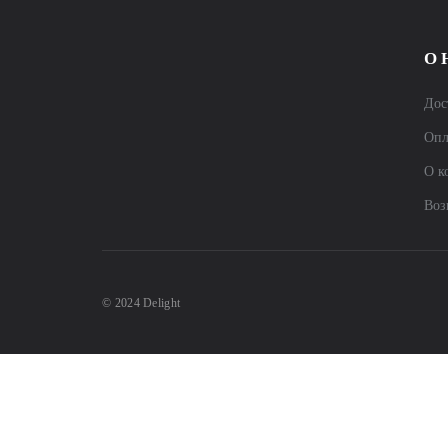
О 
Дос
Опл
О к
Воз
© 2024 Delight