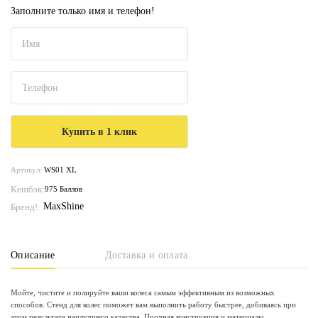
Заполните только имя и телефон!
Артикул:
WS01 XL
Кешбэк:
975 Баллов
MaxShine
Бренд!:
Описание
Доставка и оплата
Мойте, чистите и полируйте ваши колеса самым эффективным из возможных
способов. Стенд для колес поможет вам выполнить работу быстрее, добиваясь при
этом результата наилучшего качества. Прочная конструкция и материалы,