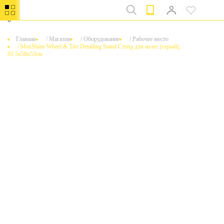
0
Главная
/
Магазин
/
Оборудование
/
Рабочее место
/
MaxShine Wheel & Tire Detailing Stand Стенд для колес (серый),
91.5х58х53см