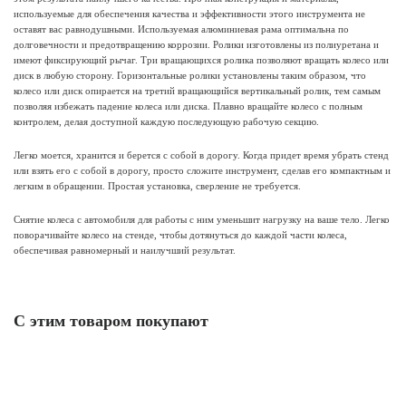
используемые для обеспечения качества и эффективности этого инструмента не
оставят вас равнодушными. Используемая алюминиевая рама оптимальна по
долговечности и предотвращению коррозии. Ролики изготовлены из полиуретана и
имеют фиксирующий рычаг. Три вращающихся ролика позволяют вращать колесо или
диск в любую сторону. Горизонтальные ролики установлены таким образом, что
колесо или диск опирается на третий вращающийся вертикальный ролик, тем самым
позволяя избежать падение колеса или диска. Плавно вращайте колесо с полным
контролем, делая доступной каждую последующую рабочую секцию.
Легко моется, хранится и берется с собой в дорогу. Когда придет время убрать стенд
или взять его с собой в дорогу, просто сложите инструмент, сделав его компактным и
легким в обращении. Простая установка, сверление не требуется.
Снятие колеса с автомобиля для работы с ним уменьшит нагрузку на ваше тело. Легко
поворачивайте колесо на стенде, чтобы дотянуться до каждой части колеса,
обеспечивая равномерный и наилучший результат.
С этим товаром покупают