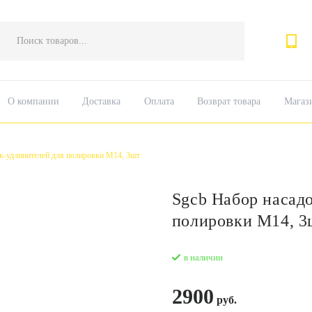
Поиск
товаров
О компании
Доставка
Оплата
Возврат товара
Магаз
к-удлинителей для полировки М14, 3шт
Sgcb Набор насад
полировки М14, 3
в наличии
2900