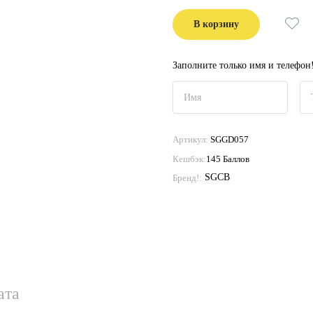
В корзину
Заполните только имя и телефон
Артикул:
SGGD057
Кешбэк:
145 Баллов
SGCB
Бренд!:
ата