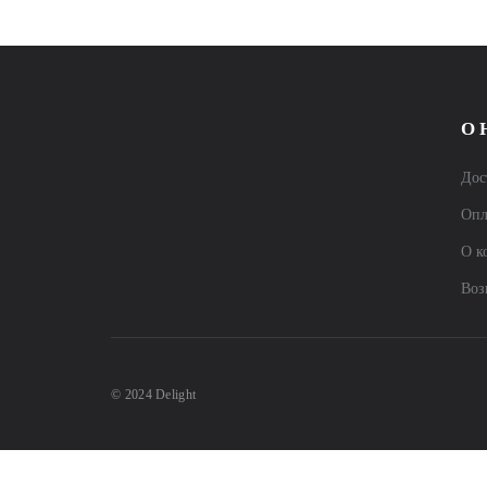
О 
Дос
Опл
О к
Воз
© 2024 Delight