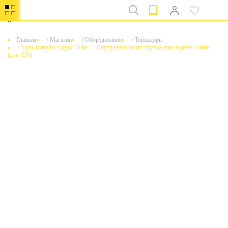
0
Главная
/
Магазин
/
Оборудование
/
Торнадоры
/
Sgcb Tornador Liguid Tube — Внутренняя белая трубка для подачи химии
(для Z20)