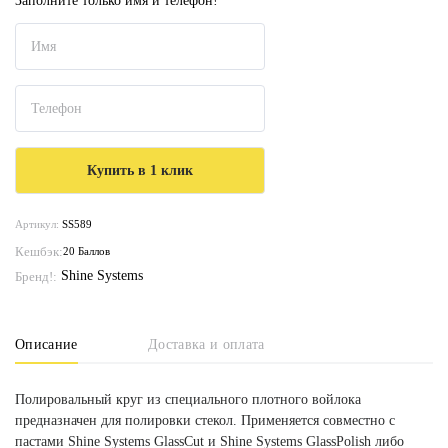
Заполните только имя и телефон!
Артикул:
SS589
Кешбэк:
20 Баллов
Shine Systems
Бренд!:
Описание
Доставка и оплата
Полировальный круг из специального плотного войлока
предназначен для полировки стекол. Применяется совместно с
пастами Shine Systems GlassCut и Shine Systems GlassPolish либо