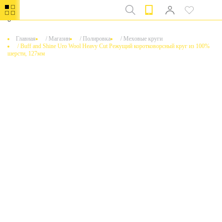
0
Главная
/
Магазин
/
Полировка
/
Меховые круги
/
Buff and Shine Uro Wool Heavy Cut Режущий коротковорсный круг из 100%
шерсти, 127мм