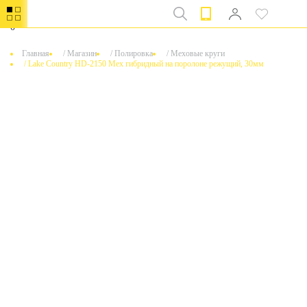
0
Главная
/
Магазин
/
Полировка
/
Меховые круги
/
Lake Country HD-2150 Мех гибридный на поролоне режущий, 30мм