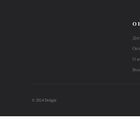
О 
Дос
Опл
О к
Воз
© 2024 Delight