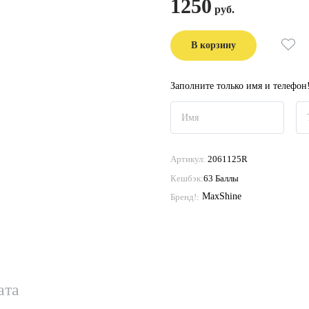
1250
В корзину
Заполните только имя и телефон
Артикул:
2061125R
Кешбэк:
63 Баллы
MaxShine
Бренд!:
ата