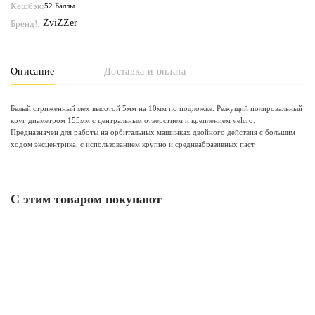
Кешбэк:
52 Баллы
ZviZZer
Бренд!:
Описание
Доставка и оплата
Белый стриженный мех высотой 5мм на 10мм по подложке. Режущий полировальный
круг диаметром 155мм с центральным отверстием и креплением velcro.
Предназначен для работы на орбитальных машинках двойного действия с большим
ходом эксцентрика, с использованием крупно и среднеабразивных паст.
С этим товаром покупают