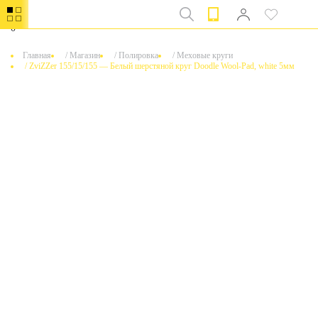
0
Главная
/
Магазин
/
Полировка
/
Меховые круги
/
ZviZZer 155/15/155 — Белый шерстяной круг Doodle Wool-Pad, white 5мм