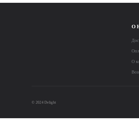
О 
Дос
Опл
О к
Воз
© 2024 Delight