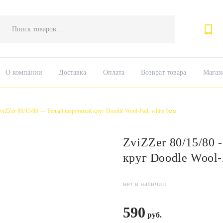
Поиск
товаров
О компании
Доставка
Оплата
Возврат товара
Магаз
viZZer 80/15/80 — Белый шерстяной круг Doodle Wool-Pad, white 5мм
ZviZZer 80/15/80 
круг Doodle Wool-
нет в наличии
590