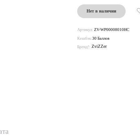
Нет в наличии
Артикул:
ZV-WP00008010HC
Кешбэк:
30 Баллов
ZviZZer
Бренд!:
ата