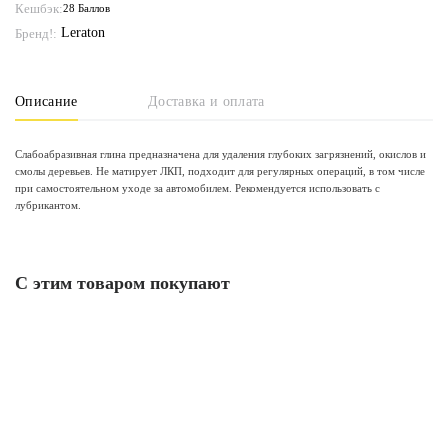
Кешбэк:
28 Баллов
Leraton
Бренд!:
Описание
Доставка и оплата
Слабоабразивная глина предназначена для удаления глубоких загрязнений, окислов и
смолы деревьев. Не матирует ЛКП, подходит для регулярных операций, в том числе
при самостоятельном уходе за автомобилем. Рекомендуется использовать с
лубрикантом.
С этим товаром покупают