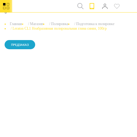
0
Главная
/
Магазин
/
Полировка
/
Подготовка к полировке
/
Leraton CL1 Неабразивная полировальная глина синяя, 100гр
ПРЕДЗАКАЗ